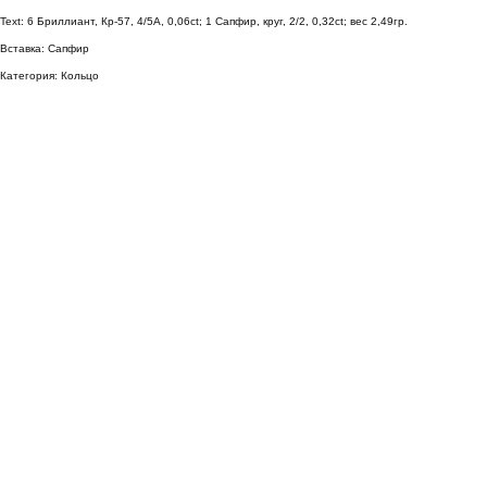
Text: 6 Бриллиант, Кр-57, 4/5А, 0,06ct; 1 Сапфир, круг, 2/2, 0,32ct; вес 2,49гр.
Вставка: Сапфир
Категория: Кольцо