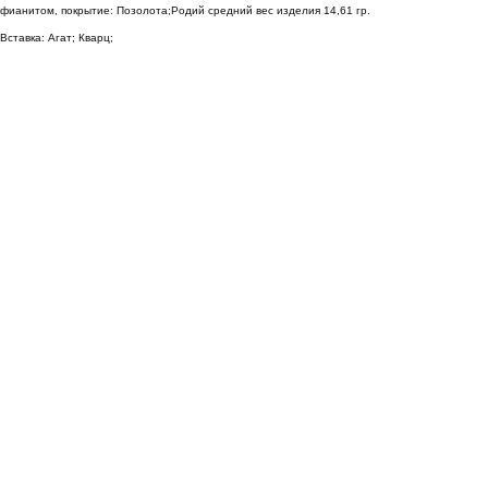
фианитом, покрытие: Позолота;Родий средний вес изделия 14,61 гр.
Вставка: Агат; Кварц;