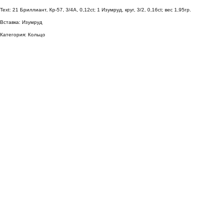
Text: 21 Бриллиант, Кр-57, 3/4А, 0,12ct; 1 Изумруд, круг, 3/2, 0,16ct; вес 1,95гр.
Вставка: Изумруд
Категория: Кольцо