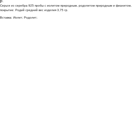
р.
Серьги из серебра 925 пробы с иолитом природным, родолитом природным и фианитом,
покрытие: Родий средний вес изделия 3,75 гр.
Вставка: Иолит; Родолит;